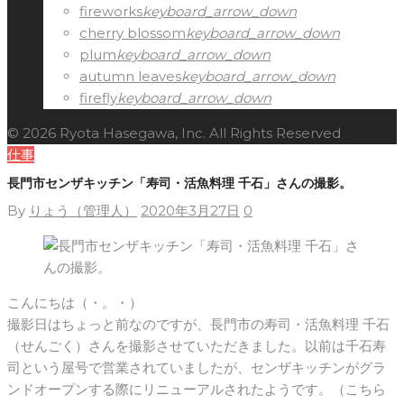
fireworks
keyboard_arrow_down
cherry blossom
keyboard_arrow_down
plum
keyboard_arrow_down
autumn leaves
keyboard_arrow_down
firefly
keyboard_arrow_down
© 2026 Ryota Hasegawa, Inc. All Rights Reserved
仕事
長門市センザキッチン「寿司・活魚料理 千石」さんの撮影。
By
りょう（管理人）
2020年3月27日
0
こんにちは（・。・）
撮影日はちょっと前なのですが、長門市の寿司・活魚料理 千石
（せんごく）さんを撮影させていただきました。以前は千石寿
司という屋号で営業されていましたが、センザキッチンがグラ
ンドオープンする際にリニューアルされたようです。（こちら