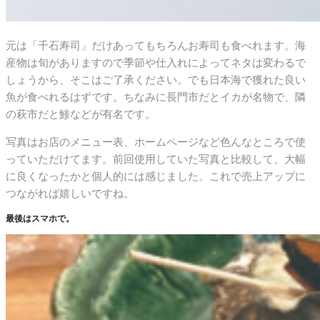
元は「千石寿司」だけあってもちろんお寿司も食べれます。海
産物は旬がありますので季節や仕入れによってネタは変わるで
しょうから、そこはご了承ください。でも日本海で獲れた良い
魚が食べれるはずです。ちなみに長門市だとイカが名物で、隣
の萩市だと鯵などが有名です。
写真はお店のメニュー表、ホームページなど色んなところで使
っていただけてます。前回使用していた写真と比較して、大幅
に良くなったかと個人的には感じました。これで売上アップに
つながれば嬉しいですね。
最後はスマホで。