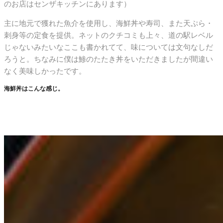
のお店はセンザキッチンにあります）
主に地元で獲れた魚介を使用し、海鮮丼や寿司、また天ぷら・
刺身等の定食を提供。ネットのクチコミも上々、道の駅レベル
じゃないみたいなここも書かれてて、味については文句なしだ
ろうと。ちなみに僕は鯵のたたき丼をいただきましたが間違い
なく美味しかったです。
海鮮丼はこんな感じ。