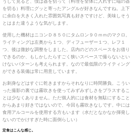
うして見ると、僕は器を切って（料理を全体に入れずに端の器
を切る）料理にグッと寄ったアングルが好きなんですね。上下
に余白を大きく入れた雰囲気写真も好きですけど、美味しそう
とはまた違うような気がします。
使用した機材はニコンＤ８５０にタムロン９０ｍｍのマクロ。
ライティングは左奥から１つ、ディフューザー１つ、レフ１
つ、後は微妙な調整をしました。店内のどのスペースをお借り
できるのか、もしかしたらすごく狭いスペースで撮らないとい
けないパターンも考えられます。なので最低限のライティング
ができる装備は常に用意しています。
お刺身などはすぐに乾きますからそれなりに時間勝負。こうい
った撮影の裏では霧吹きを使ってみずみずしさをプラスするこ
とは少なくありません。ただ個人的には食材を無駄にすること
からあまり好きではないので、今回も霧吹きなしです。中には
食用アルコールを使用する方もいます（水だとなかなか揮発し
ないのでかけすぎた時に面倒らしい）
定食はこんな感じ。