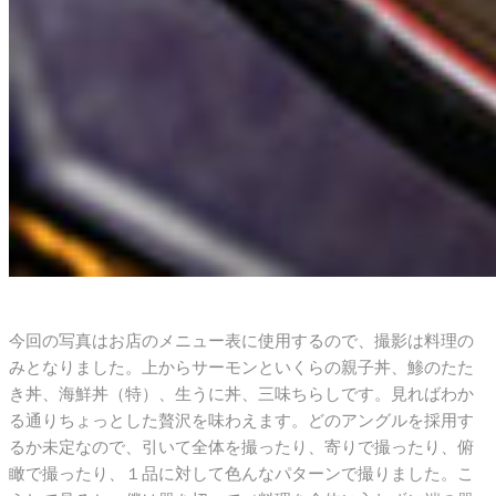
今回の写真はお店のメニュー表に使用するので、撮影は料理の
みとなりました。上からサーモンといくらの親子丼、鯵のたた
き丼、海鮮丼（特）、生うに丼、三味ちらしです。見ればわか
る通りちょっとした贅沢を味わえます。どのアングルを採用す
るか未定なので、引いて全体を撮ったり、寄りで撮ったり、俯
瞰で撮ったり、１品に対して色んなパターンで撮りました。こ