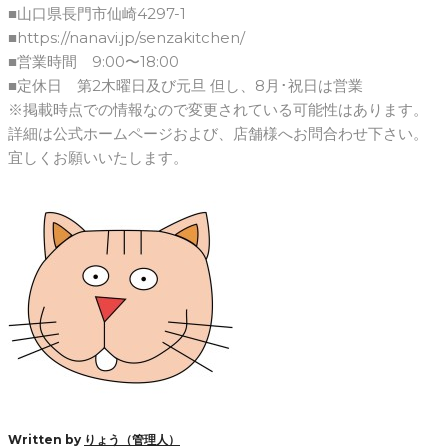
■山口県長門市仙崎4297-1
■https://nanavi.jp/senzakitchen/
■営業時間 9:00〜18:00
■定休日 第2木曜日及び元旦 但し、8月･祝日は営業
※掲載時点での情報なので変更されている可能性はあります。
詳細は公式ホームページおよび、店舗様へお問合わせ下さい。
宜しくお願いいたします。
Facebook
Twitter
Google+
LinkedIn
Pinterest
Written by
りょう（管理人）