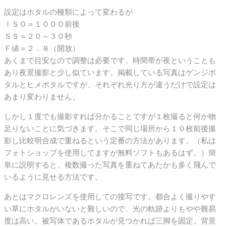
設定はホタルの種類によって変わるが
ＩＳＯ＝１０００前後
ＳＳ＝２０～３０秒
Ｆ値＝２．８（開放）
あくまで目安なので調整は必要です。時間帯が夜ということも
あり夜景撮影と少し似ています。掲載している写真はゲンジボ
タルとヒメボタルですが、それぞれ光り方が違うだけで設定は
あまり変わりません。
しかし１度でも撮影すれば分かることですが１枚撮ると何か物
足りないことに気づきます。そこで同じ場所から１０枚前後撮
影し比較明合成で重ねるという定番の方法があります。（私は
フォトショップを使用してますが無料ソフトもあるはず。）簡
単に説明すると、複数撮った写真を重ねてあたかも多く飛んで
いるように見せる方法です。
あとはマクロレンズを使用しての接写です。都合よく撮りやす
い草にホタルがいないと難しいので、光の軌跡よりもやや難易
度は高い。被写体であるホタルが見つかれば三脚を固定。背景