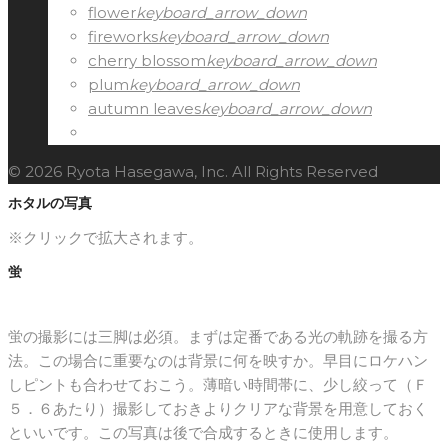
flower
keyboard_arrow_down
fireworks
keyboard_arrow_down
cherry blossom
keyboard_arrow_down
plum
keyboard_arrow_down
autumn leaves
keyboard_arrow_down
firefly
keyboard_arrow_down
© 2026 Ryota Hasegawa, Inc. All Rights Reserved
ホタルの写真
※クリックで拡大されます。
蛍
蛍の撮影には三脚は必須。まずは定番である光の軌跡を撮る方
法。この場合に重要なのは背景に何を映すか。早目にロケハン
しピントも合わせておこう。薄暗い時間帯に、少し絞って（Ｆ
５．６あたり）撮影しておきよりクリアな背景を用意しておく
といいです。この写真は後で合成するときに使用します。