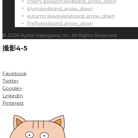
cherry blossom
keyboard_arrow_down
plum
keyboard_arrow_down
autumn leaves
keyboard_arrow_down
firefly
keyboard_arrow_down
© 2026 Ryota Hasegawa, Inc. All Rights Reserved
撮影4-5
Facebook
Twitter
Google+
LinkedIn
Pinterest