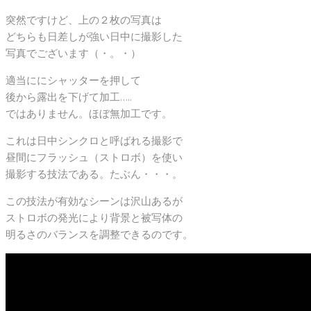
突然ですけど、上の２枚の写真は
どちらも日差しが強い日中に撮影した
写真でございます（・。・）
適当ににシャッターを押して
後から露出を下げて加工…..
ではありません。ほぼ無加工です。
これは日中シンクロと呼ばれる撮影で
昼間にフラッシュ（ストロボ）を使い
撮影する技法である。たぶん・・・。
この技法が有効なシーンは沢山あるが
ストロボの発光により背景と被写体の
明るさのバランスを調整できるのです。