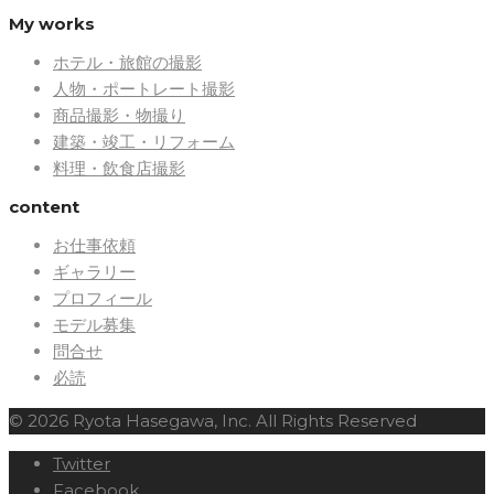
My works
ホテル・旅館の撮影
人物・ポートレート撮影
商品撮影・物撮り
建築・竣工・リフォーム
料理・飲食店撮影
content
お仕事依頼
ギャラリー
プロフィール
モデル募集
問合せ
必読
© 2026 Ryota Hasegawa, Inc. All Rights Reserved
Twitter
Facebook