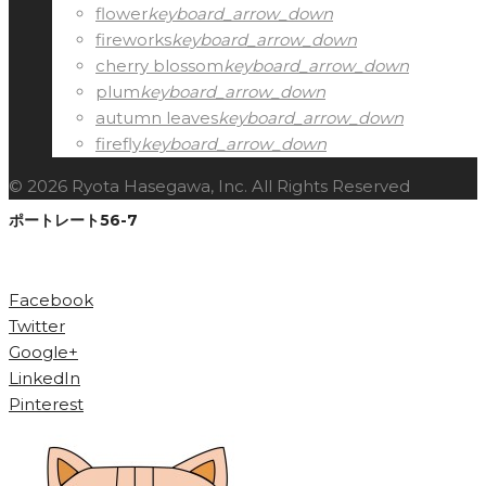
flower
keyboard_arrow_down
fireworks
keyboard_arrow_down
cherry blossom
keyboard_arrow_down
plum
keyboard_arrow_down
autumn leaves
keyboard_arrow_down
firefly
keyboard_arrow_down
© 2026 Ryota Hasegawa, Inc. All Rights Reserved
ポートレート56-7
Facebook
Twitter
Google+
LinkedIn
Pinterest