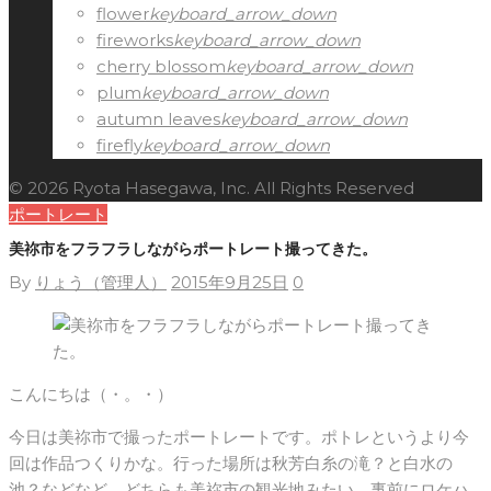
flower
keyboard_arrow_down
fireworks
keyboard_arrow_down
cherry blossom
keyboard_arrow_down
plum
keyboard_arrow_down
autumn leaves
keyboard_arrow_down
firefly
keyboard_arrow_down
© 2026 Ryota Hasegawa, Inc. All Rights Reserved
ポートレート
美祢市をフラフラしながらポートレート撮ってきた。
By
りょう（管理人）
2015年9月25日
0
こんにちは（・。・）
今日は美祢市で撮ったポートレートです。ポトレというより今
回は作品つくりかな。行った場所は秋芳白糸の滝？と白水の
池？などなど。どちらも美祢市の観光地みたい。事前にロケハ