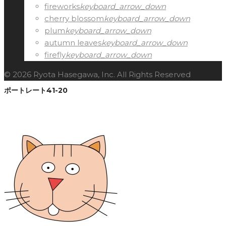
fireworks
keyboard_arrow_down
cherry blossom
keyboard_arrow_down
plum
keyboard_arrow_down
autumn leaves
keyboard_arrow_down
firefly
keyboard_arrow_down
© 2026 Ryota Hasegawa, Inc. All Rights Reserved
ポートレート41-20
Facebook
Twitter
Google+
LinkedIn
Pinterest