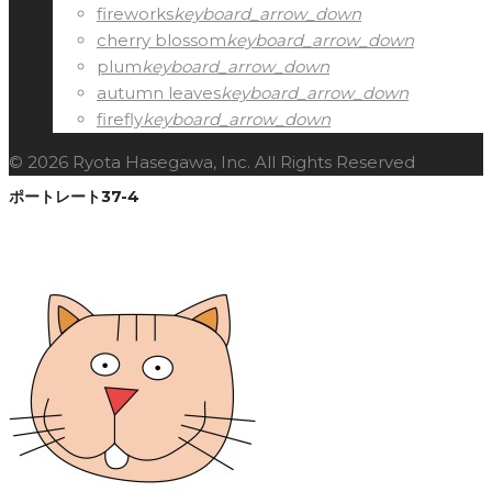
fireworks
keyboard_arrow_down
cherry blossom
keyboard_arrow_down
plum
keyboard_arrow_down
autumn leaves
keyboard_arrow_down
firefly
keyboard_arrow_down
© 2026 Ryota Hasegawa, Inc. All Rights Reserved
ポートレート37-4
Facebook
Twitter
Google+
LinkedIn
Pinterest