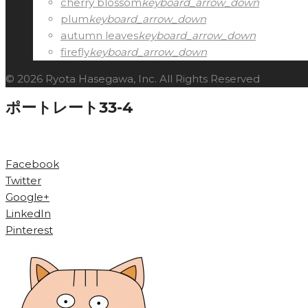
cherry blossom
keyboard_arrow_down
plum
keyboard_arrow_down
autumn leaves
keyboard_arrow_down
firefly
keyboard_arrow_down
© 2026 Ryota Hasegawa, Inc. All Rights Reserved
ポートレート33-4
Facebook
Twitter
Google+
LinkedIn
Pinterest