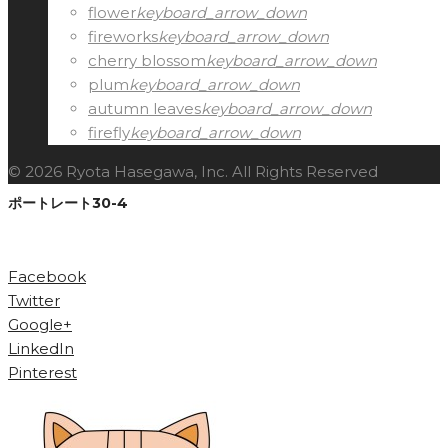
flower
keyboard_arrow_down
fireworks
keyboard_arrow_down
cherry blossom
keyboard_arrow_down
plum
keyboard_arrow_down
autumn leaves
keyboard_arrow_down
firefly
keyboard_arrow_down
© 2026 Ryota Hasegawa, Inc. All Rights Reserved
ポートレート30-4
Facebook
Twitter
Google+
LinkedIn
Pinterest