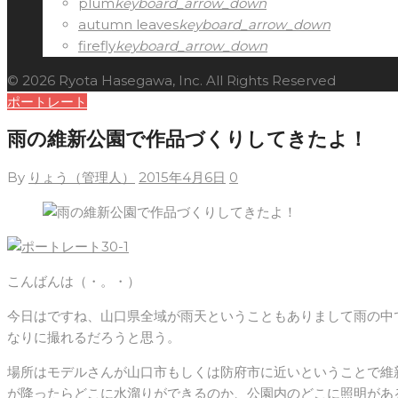
plum
keyboard_arrow_down
autumn leaves
keyboard_arrow_down
firefly
keyboard_arrow_down
© 2026 Ryota Hasegawa, Inc. All Rights Reserved
ポートレート
雨の維新公園で作品づくりしてきたよ！
By
りょう（管理人）
2015年4月6日
0
こんばんは（・。・）
今日はですね、山口県全域が雨天ということもありまして雨の中
なりに撮れるだろうと思う。
場所はモデルさんが山口市もしくは防府市に近いということで維
が降ったらどこに水溜りができるのか、公園内のどこに照明があ