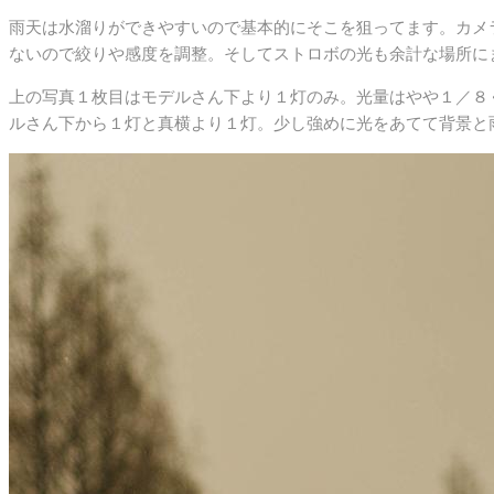
雨天は水溜りができやすいので基本的にそこを狙ってます。カメ
ないので絞りや感度を調整。そしてストロボの光も余計な場所に
上の写真１枚目はモデルさん下より１灯のみ。光量はやや１／８
ルさん下から１灯と真横より１灯。少し強めに光をあてて背景と