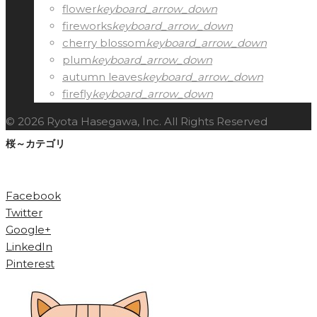
flower
keyboard_arrow_down
fireworks
keyboard_arrow_down
cherry blossom
keyboard_arrow_down
plum
keyboard_arrow_down
autumn leaves
keyboard_arrow_down
firefly
keyboard_arrow_down
© 2026 Ryota Hasegawa, Inc. All Rights Reserved
桜～カテゴリ
Facebook
Twitter
Google+
LinkedIn
Pinterest