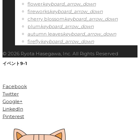
flower
keyboard_arrow_down
fireworks
keyboard_arrow_down
cherry blossom
keyboard_arrow_down
plum
keyboard_arrow_down
autumn leaves
keyboard_arrow_down
firefly
keyboard_arrow_down
© 2026 Ryota Hasegawa, Inc. All Rights Reserved
イベント9-1
Facebook
Twitter
Google+
LinkedIn
Pinterest