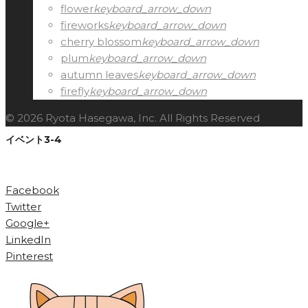
flower
keyboard_arrow_down
fireworks
keyboard_arrow_down
cherry blossom
keyboard_arrow_down
plum
keyboard_arrow_down
autumn leaves
keyboard_arrow_down
firefly
keyboard_arrow_down
© 2026 Ryota Hasegawa, Inc. All Rights Reserved
イベント3-4
Facebook
Twitter
Google+
LinkedIn
Pinterest