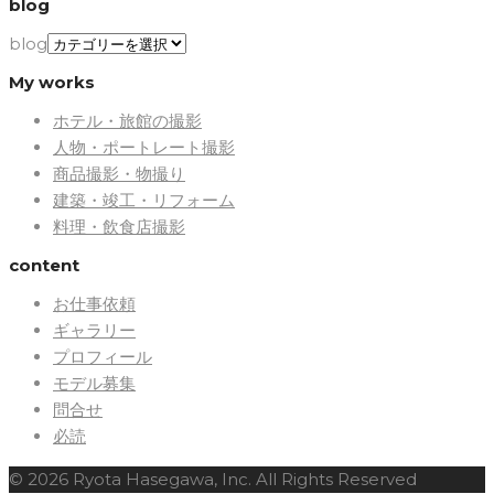
blog
blog
My works
ホテル・旅館の撮影
人物・ポートレート撮影
商品撮影・物撮り
建築・竣工・リフォーム
料理・飲食店撮影
content
お仕事依頼
ギャラリー
プロフィール
モデル募集
問合せ
必読
© 2026 Ryota Hasegawa, Inc. All Rights Reserved