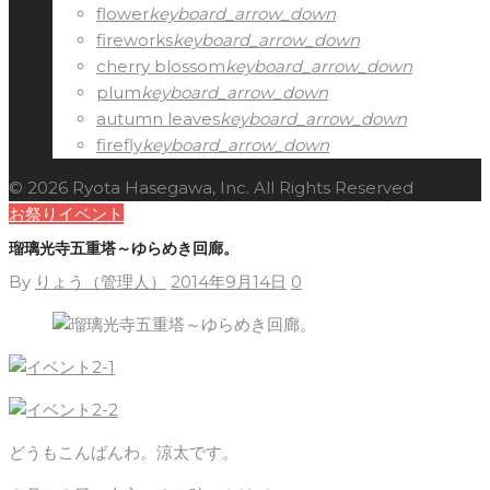
flower
keyboard_arrow_down
fireworks
keyboard_arrow_down
cherry blossom
keyboard_arrow_down
plum
keyboard_arrow_down
autumn leaves
keyboard_arrow_down
firefly
keyboard_arrow_down
© 2026 Ryota Hasegawa, Inc. All Rights Reserved
お祭りイベント
瑠璃光寺五重塔～ゆらめき回廊。
By
りょう（管理人）
2014年9月14日
0
どうもこんばんわ。涼太です。