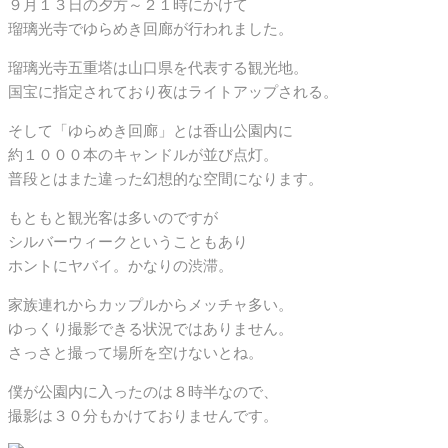
９月１３日の夕方～２１時にかけて
瑠璃光寺でゆらめき回廊が行われました。
瑠璃光寺五重塔は山口県を代表する観光地。
国宝に指定されており夜はライトアップされる。
そして「ゆらめき回廊」とは香山公園内に
約１０００本のキャンドルが並び点灯。
普段とはまた違った幻想的な空間になります。
もともと観光客は多いのですが
シルバーウィークということもあり
ホントにヤバイ。かなりの渋滞。
家族連れからカップルからメッチャ多い。
ゆっくり撮影できる状況ではありません。
さっさと撮って場所を空けないとね。
僕が公園内に入ったのは８時半なので、
撮影は３０分もかけておりませんです。