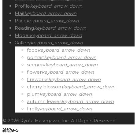
Profile
keyboard_arrow_down
Mail
keyboard_arrow_down
Price
keyboard_arrow_down
Reading
keyboard_arrow_down
Model
keyboard_arrow_down
Gallery
keyboard_arrow_down
food
keyboard_arrow_down
portrait
keyboard_arrow_down
scenery
keyboard_arrow_down
flower
keyboard_arrow_down
fireworks
keyboard_arrow_down
cherry blossom
keyboard_arrow_down
plum
keyboard_arrow_down
autumn leaves
keyboard_arrow_down
firefly
keyboard_arrow_down
© 2026 Ryota Hasegawa, Inc. All Rights Reserved
雑記8-5