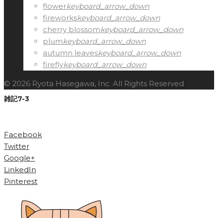
flower
keyboard_arrow_down
fireworks
keyboard_arrow_down
cherry blossom
keyboard_arrow_down
plum
keyboard_arrow_down
autumn leaves
keyboard_arrow_down
firefly
keyboard_arrow_down
© 2026 Ryota Hasegawa, Inc. All Rights Reserved
雑記7-3
Facebook
Twitter
Google+
LinkedIn
Pinterest