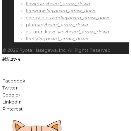
flower
keyboard_arrow_down
fireworks
keyboard_arrow_down
cherry blossom
keyboard_arrow_down
plum
keyboard_arrow_down
autumn leaves
keyboard_arrow_down
firefly
keyboard_arrow_down
© 2026 Ryota Hasegawa, Inc. All Rights Reserved
雑記27-4
Facebook
Twitter
Google+
LinkedIn
Pinterest