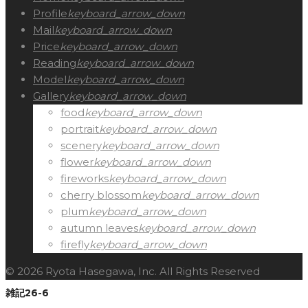
Profile
keyboard_arrow_down
Mail
keyboard_arrow_down
Price
keyboard_arrow_down
Reading
keyboard_arrow_down
Model
keyboard_arrow_down
Gallery
keyboard_arrow_down
food
keyboard_arrow_down
portrait
keyboard_arrow_down
scenery
keyboard_arrow_down
flower
keyboard_arrow_down
fireworks
keyboard_arrow_down
cherry blossom
keyboard_arrow_down
plum
keyboard_arrow_down
autumn leaves
keyboard_arrow_down
firefly
keyboard_arrow_down
© 2026 Ryota Hasegawa, Inc. All Rights Reserved
雑記26-6