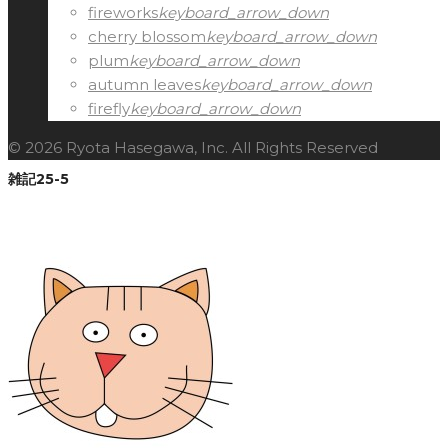
fireworks
keyboard_arrow_down
cherry blossom
keyboard_arrow_down
plum
keyboard_arrow_down
autumn leaves
keyboard_arrow_down
firefly
keyboard_arrow_down
© 2026 Ryota Hasegawa, Inc. All Rights Reserved
雑記25-5
Facebook
Twitter
Google+
LinkedIn
Pinterest