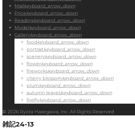
Mail
keyboard_arrow_down
Price
keyboard_arrow_down
Reading
keyboard_arrow_down
Model
keyboard_arrow_down
Gallery
keyboard_arrow_down
food
keyboard_arrow_down
portrait
keyboard_arrow_down
scenery
keyboard_arrow_down
flower
keyboard_arrow_down
fireworks
keyboard_arrow_down
cherry blossom
keyboard_arrow_down
plum
keyboard_arrow_down
autumn leaves
keyboard_arrow_down
firefly
keyboard_arrow_down
© 2026 Ryota Hasegawa, Inc. All Rights Reserved
雑記24-13