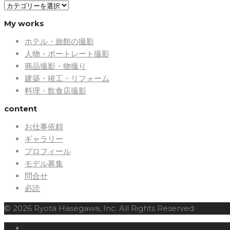
blog
My works
ホテル・旅館の撮影
人物・ポートレート撮影
商品撮影・物撮り
建築・竣工・リフォーム
料理・飲食店撮影
content
お仕事依頼
ギャラリー
プロフィール
モデル募集
問合せ
必読
© 2026 Ryota Hasegawa, Inc. All Rights Reserved
Twitter