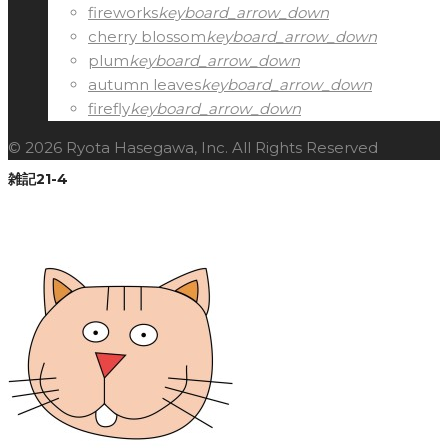
fireworks
keyboard_arrow_down
cherry blossom
keyboard_arrow_down
plum
keyboard_arrow_down
autumn leaves
keyboard_arrow_down
firefly
keyboard_arrow_down
© 2026 Ryota Hasegawa, Inc. All Rights Reserved
雑記21-4
Facebook
Twitter
Google+
LinkedIn
Pinterest