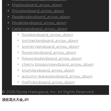
Mail
keyboard_arrow_down
Price
keyboard_arrow_down
Reading
keyboard_arrow_down
Model
keyboard_arrow_down
Gallery
keyboard_arrow_down
food
keyboard_arrow_down
portrait
keyboard_arrow_down
scenery
keyboard_arrow_down
flower
keyboard_arrow_down
fireworks
keyboard_arrow_down
cherry blossom
keyboard_arrow_down
plum
keyboard_arrow_down
autumn leaves
keyboard_arrow_down
firefly
keyboard_arrow_down
© 2026 Ryota Hasegawa, Inc. All Rights Reserved
須佐花火大会_01