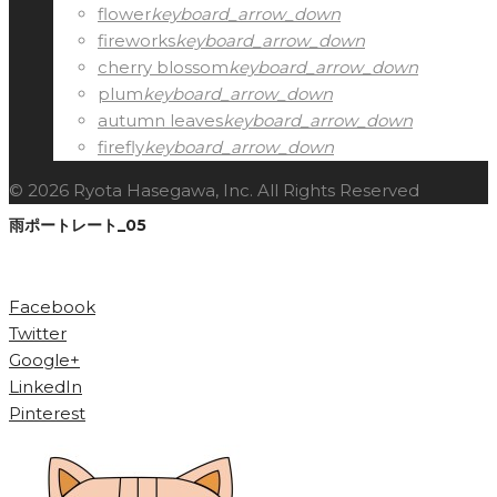
flower
keyboard_arrow_down
fireworks
keyboard_arrow_down
cherry blossom
keyboard_arrow_down
plum
keyboard_arrow_down
autumn leaves
keyboard_arrow_down
firefly
keyboard_arrow_down
© 2026 Ryota Hasegawa, Inc. All Rights Reserved
雨ポートレート_05
Facebook
Twitter
Google+
LinkedIn
Pinterest