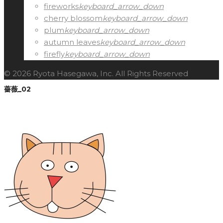
fireworks
keyboard_arrow_down
cherry blossom
keyboard_arrow_down
plum
keyboard_arrow_down
autumn leaves
keyboard_arrow_down
firefly
keyboard_arrow_down
© 2026 Ryota Hasegawa, Inc. All Rights Reserved
薔薇_02
Facebook
Twitter
Google+
LinkedIn
Pinterest