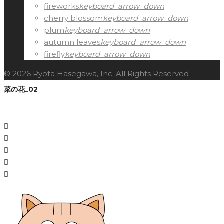
fireworks
keyboard_arrow_down
cherry blossom
keyboard_arrow_down
plum
keyboard_arrow_down
autumn leaves
keyboard_arrow_down
firefly
keyboard_arrow_down
© 2026 Ryota Hasegawa, Inc. All Rights Reserved
菜の花_02
Facebook
Twitter
Google+
LinkedIn
Pinterest