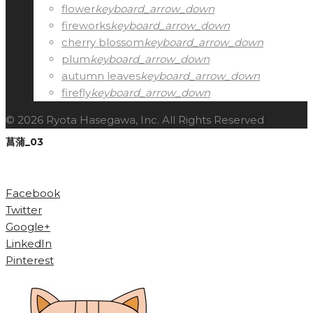
flower
keyboard_arrow_down
fireworks
keyboard_arrow_down
cherry blossom
keyboard_arrow_down
plum
keyboard_arrow_down
autumn leaves
keyboard_arrow_down
firefly
keyboard_arrow_down
© 2026 Ryota Hasegawa, Inc. All Rights Reserved
菖蒲_03
Facebook
Twitter
Google+
LinkedIn
Pinterest