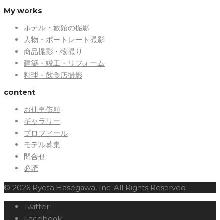
My works
ホテル・旅館の撮影
人物・ポートレート撮影
商品撮影・物撮り
建築・竣工・リフォーム
料理・飲食店撮影
content
お仕事依頼
ギャラリー
プロフィール
モデル募集
問合せ
必読
© 2026 Ryota Hasegawa, Inc. All Rights Reserved
Twitter
Facebook