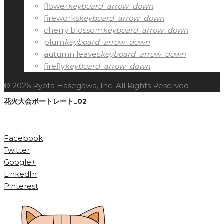
flower
keyboard_arrow_down
fireworks
keyboard_arrow_down
cherry blossom
keyboard_arrow_down
plum
keyboard_arrow_down
autumn leaves
keyboard_arrow_down
firefly
keyboard_arrow_down
© 2026 Ryota Hasegawa, Inc. All Rights Reserved
花火大会ポートレート_02
Facebook
Twitter
Google+
LinkedIn
Pinterest