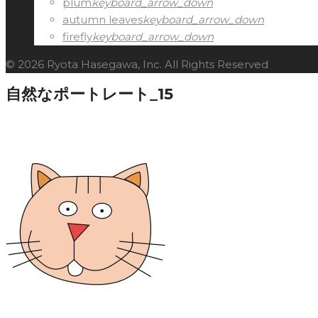
plum
keyboard_arrow_down
autumn leaves
keyboard_arrow_down
firefly
keyboard_arrow_down
© 2026 Ryota Hasegawa, Inc. All Rights Reserved
自然なポートレート_15
Facebook
Twitter
Google+
LinkedIn
Pinterest