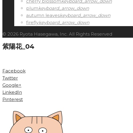
cherry blossom
keyboard_arrow_down
plum
keyboard_arrow_down
autumn leaves
keyboard_arrow_down
firefly
keyboard_arrow_down
© 2026 Ryota Hasegawa, Inc. All Rights Reserved
紫陽花_04
Facebook
Twitter
Google+
LinkedIn
Pinterest