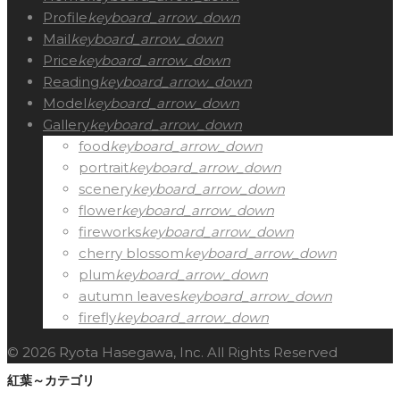
Profile
keyboard_arrow_down
Mail
keyboard_arrow_down
Price
keyboard_arrow_down
Reading
keyboard_arrow_down
Model
keyboard_arrow_down
Gallery
keyboard_arrow_down
food
keyboard_arrow_down
portrait
keyboard_arrow_down
scenery
keyboard_arrow_down
flower
keyboard_arrow_down
fireworks
keyboard_arrow_down
cherry blossom
keyboard_arrow_down
plum
keyboard_arrow_down
autumn leaves
keyboard_arrow_down
firefly
keyboard_arrow_down
© 2026 Ryota Hasegawa, Inc. All Rights Reserved
紅葉～カテゴリ