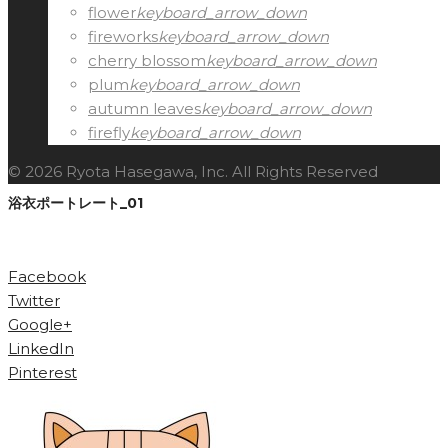
flower
keyboard_arrow_down
fireworks
keyboard_arrow_down
cherry blossom
keyboard_arrow_down
plum
keyboard_arrow_down
autumn leaves
keyboard_arrow_down
firefly
keyboard_arrow_down
© 2026 Ryota Hasegawa, Inc. All Rights Reserved
浴衣ポートレート_01
Facebook
Twitter
Google+
LinkedIn
Pinterest