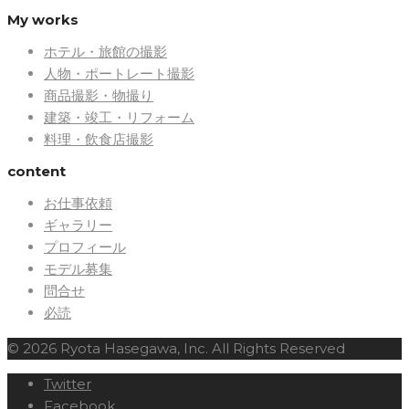
My works
ホテル・旅館の撮影
人物・ポートレート撮影
商品撮影・物撮り
建築・竣工・リフォーム
料理・飲食店撮影
content
お仕事依頼
ギャラリー
プロフィール
モデル募集
問合せ
必読
© 2026 Ryota Hasegawa, Inc. All Rights Reserved
Twitter
Facebook