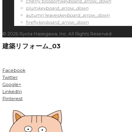
cherry blossom
keyboard_arrow_down
plum
keyboard_arrow_down
autumn leaves
keyboard_arrow_down
firefly
keyboard_arrow_down
© 2026 Ryota Hasegawa, Inc. All Rights Reserved
建築リフォーム_03
Facebook
Twitter
Google+
LinkedIn
Pinterest