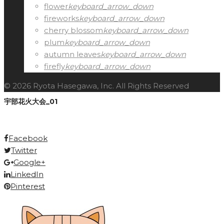
flower
keyboard_arrow_down
fireworks
keyboard_arrow_down
cherry blossom
keyboard_arrow_down
plum
keyboard_arrow_down
autumn leaves
keyboard_arrow_down
firefly
keyboard_arrow_down
© 2026 Ryota Hasegawa, Inc. All Rights Reserved
宇部花火大会_01
Facebook
Twitter
Google+
LinkedIn
Pinterest