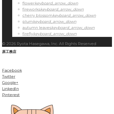
flower
keyboard_arrow_down
fireworks
keyboard_arrow_down
cherry blossom
keyboard_arrow_down
plum
keyboard_arrow_down
autumn leaves
keyboard_arrow_down
firefly
keyboard_arrow_down
© 2026 Ryota Hasegawa, Inc. All Rights Reserved
原工務店
Facebook
Twitter
Google+
LinkedIn
Pinterest