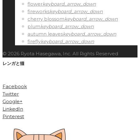
flower
keyboard_arrow_down
fireworks
keyboard_arrow_down
cherry blossom
keyboard_arrow_down
plum
keyboard_arrow_down
autumn leaves
keyboard_arrow_down
firefly
keyboard_arrow_down
© 2026 Ryota Hasegawa, Inc. All Rights Reserved
レンガと猫
Facebook
Twitter
Google+
LinkedIn
Pinterest