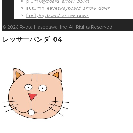
plum
keyboard_arrow_down
autumn leaves
keyboard_arrow_down
firefly
keyboard_arrow_down
© 2026 Ryota Hasegawa, Inc. All Rights Reserved
レッサーパンダ_04
Facebook
Twitter
Google+
LinkedIn
Pinterest