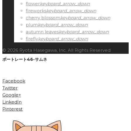
flower
keyboard_arrow_down
fireworks
keyboard_arrow_down
cherry blossom
keyboard_arrow_down
plum
keyboard_arrow_down
autumn leaves
keyboard_arrow_down
firefly
keyboard_arrow_down
© 2026 Ryota Hasegawa, Inc. All Rights Reserved
ポートレート46-サムネ
Facebook
Twitter
Google+
LinkedIn
Pinterest