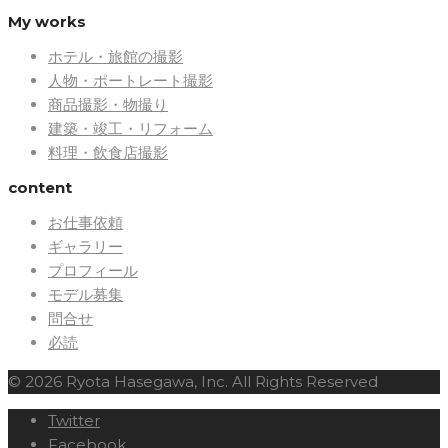
My works
ホテル・旅館の撮影
人物・ポートレート撮影
商品撮影・物撮り
建築・竣工・リフォーム
料理・飲食店撮影
content
お仕事依頼
ギャラリー
プロフィール
モデル募集
問合せ
必読
© 2026 Ryota Hasegawa, Inc. All Rights Reserved
Twitter
Facebook