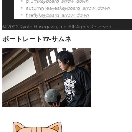
plum
keyboard_arrow_down
autumn leaves
keyboard_arrow_down
firefly
keyboard_arrow_down
© 2026 Ryota Hasegawa, Inc. All Rights Reserved
ポートレート17-サムネ
Facebook
Twitter
Google+
LinkedIn
Pinterest