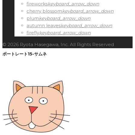
fireworks
keyboard_arrow_down
cherry blossom
keyboard_arrow_down
plum
keyboard_arrow_down
autumn leaves
keyboard_arrow_down
firefly
keyboard_arrow_down
© 2026 Ryota Hasegawa, Inc. All Rights Reserved
ポートレート15-サムネ
Facebook
Twitter
Google+
LinkedIn
Pinterest