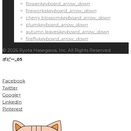
flower
keyboard_arrow_down
fireworks
keyboard_arrow_down
cherry blossom
keyboard_arrow_down
plum
keyboard_arrow_down
autumn leaves
keyboard_arrow_down
firefly
keyboard_arrow_down
© 2026 Ryota Hasegawa, Inc. All Rights Reserved
ポピー_05
Facebook
Twitter
Google+
LinkedIn
Pinterest