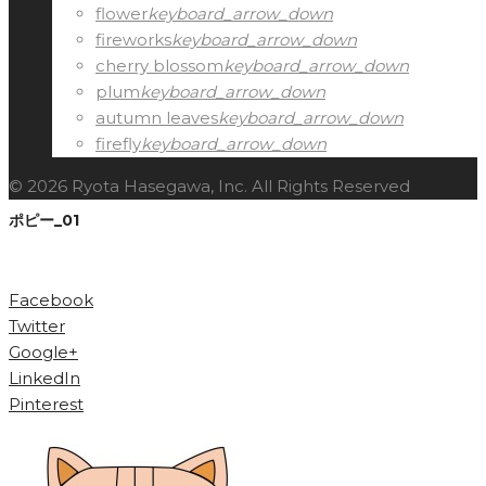
flower
keyboard_arrow_down
fireworks
keyboard_arrow_down
cherry blossom
keyboard_arrow_down
plum
keyboard_arrow_down
autumn leaves
keyboard_arrow_down
firefly
keyboard_arrow_down
© 2026 Ryota Hasegawa, Inc. All Rights Reserved
ポピー_01
Facebook
Twitter
Google+
LinkedIn
Pinterest