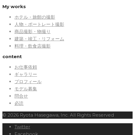
My works
ホテル・旅館の撮影
人物・ポートレート撮影
商品撮影・物撮り
建築・竣工・リフォーム
料理・飲食店撮影
content
お仕事依頼
ギャラリー
プロフィール
モデル募集
問合せ
必読
© 2026 Ryota Hasegawa, Inc. All Rights Reserved
Twitter
Facebook