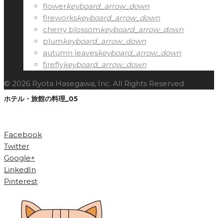
flower
keyboard_arrow_down
fireworks
keyboard_arrow_down
cherry blossom
keyboard_arrow_down
plum
keyboard_arrow_down
autumn leaves
keyboard_arrow_down
firefly
keyboard_arrow_down
© 2026 Ryota Hasegawa, Inc. All Rights Reserved
ホテル・旅館の料理_05
Facebook
Twitter
Google+
LinkedIn
Pinterest