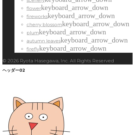
scenery
keyboard_arrow_down
flower
keyboard_arrow_down
fireworks
keyboard_arrow_down
cherry blossom
keyboard_arrow_down
plum
keyboard_arrow_down
autumn leaves
keyboard_arrow_down
firefly
© 2026 Ryota Hasegawa, Inc. All Rights Reserved
ヘッダー02
Facebook
Twitter
Google+
LinkedIn
Pinterest