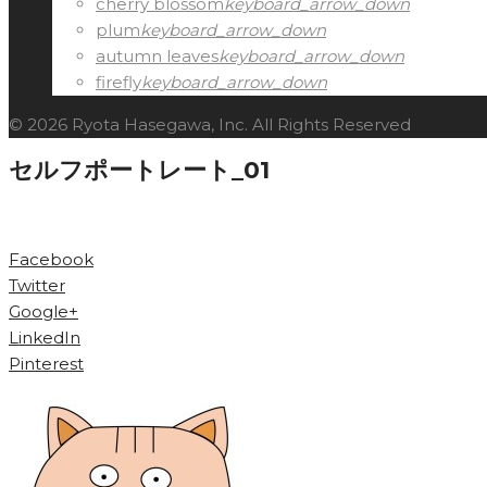
cherry blossom
keyboard_arrow_down
plum
keyboard_arrow_down
autumn leaves
keyboard_arrow_down
firefly
keyboard_arrow_down
© 2026 Ryota Hasegawa, Inc. All Rights Reserved
セルフポートレート_01
Facebook
Twitter
Google+
LinkedIn
Pinterest