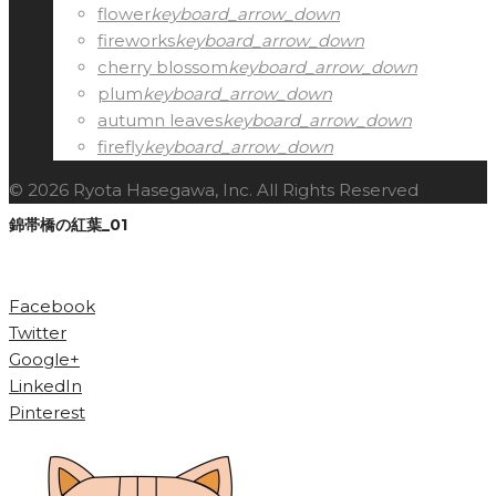
flower
keyboard_arrow_down
fireworks
keyboard_arrow_down
cherry blossom
keyboard_arrow_down
plum
keyboard_arrow_down
autumn leaves
keyboard_arrow_down
firefly
keyboard_arrow_down
© 2026 Ryota Hasegawa, Inc. All Rights Reserved
錦帯橋の紅葉_01
Facebook
Twitter
Google+
LinkedIn
Pinterest