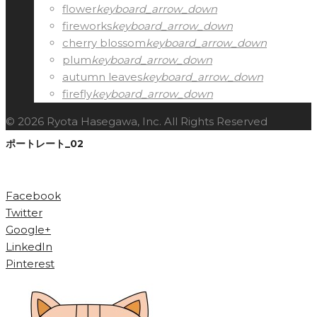
flower
keyboard_arrow_down
fireworks
keyboard_arrow_down
cherry blossom
keyboard_arrow_down
plum
keyboard_arrow_down
autumn leaves
keyboard_arrow_down
firefly
keyboard_arrow_down
© 2026 Ryota Hasegawa, Inc. All Rights Reserved
ポートレート_02
Facebook
Twitter
Google+
LinkedIn
Pinterest