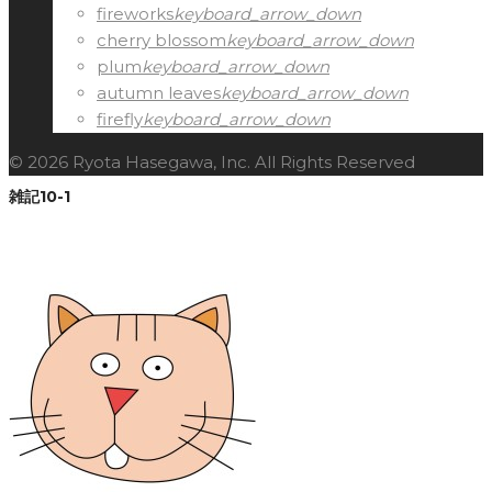
fireworks
keyboard_arrow_down
cherry blossom
keyboard_arrow_down
plum
keyboard_arrow_down
autumn leaves
keyboard_arrow_down
firefly
keyboard_arrow_down
© 2026 Ryota Hasegawa, Inc. All Rights Reserved
雑記10-1
Facebook
Twitter
Google+
LinkedIn
Pinterest