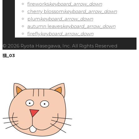
fireworks
keyboard_arrow_down
cherry blossom
keyboard_arrow_down
plum
keyboard_arrow_down
autumn leaves
keyboard_arrow_down
firefly
keyboard_arrow_down
© 2026 Ryota Hasegawa, Inc. All Rights Reserved
猫_03
Facebook
Twitter
Google+
LinkedIn
Pinterest